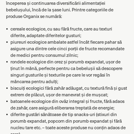
începerea și continuarea diversificării alimentației
bebelușului, încă de la șase luni. Printre categoriile de
produse Organix se numără:
cereale ecologice, cu sau fără fructe, care au texturi
diferite, adaptate diferitelor gusturi;
piureuri ecologice ambalate astfel încât fiecare pahar să
asigure una dintre cele cinci porții de fructe recomandate
de medici pentru consumul zilnic;
rondele ecologice din orez și porumb expandat, ușor de
ținut în mână, perfecte pentru ca bebelușii să descopere
singuri gusturile și texturile pe care le vor regăsi în
mâncarea pentru adulți;
biscuiți ecologici fără zahăr adăugat, cu textură fină și gust
extrem de plăcut, ușor de manevrat și de mușcat;
batoanele ecologice din ovăz integral și fructe, fără adaos
de zahăr, care asigură eliberarea treptată de energie;
diferite gustări sănătoase de tip snacks-uri (stixuri din
porumb expandat, popcorn din porumb expandat și fără
nucleu tare etc. – toate aceste produse nu conțin adaos de