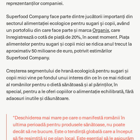
reprezentanților companiei.
Superfood Company face parte dintre jucătorii importanți din
sectorul alimentației ecologice pentru sugari şi copii, având
un portofoliu din care face parte și marca
Organix
, care
înregistrează o cotă de piață de 20%, în acest moment. Piața
alimentelor pentru sugari și copii mici se ridica anul trecut la
aproximativ 50 milioane de euro, potrivit estimărilor
Superfood Company.
Creșterea segmentului de hrană ecologică pentru sugari și
copii mici vine pe fondul unui interes din ce în ce mai ridicat
al românilor pentru o dietă sănătoasă și al părinților, în
special, pentru a le oferi copiilor o alimentație echilibrată, fără
adaosuri inutile și dăunătoare.
“Deschiderea mai mare pe care o manifestă românii în
ultima perioadă pentru produsele sănătoase, nu poate
decât să ne bucure. Este o tendință globală care a început
să fie resimțită și pe plan local. Este esențial să le asigurăm