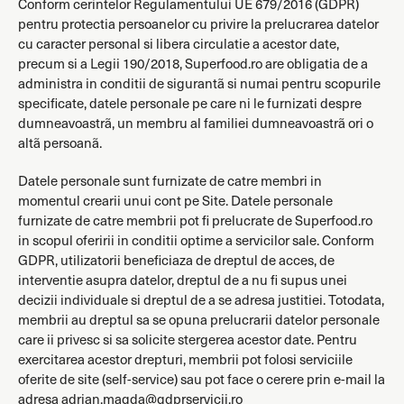
Conform cerintelor Regulamentului UE 679/2016 (GDPR)
pentru protectia persoanelor cu privire la prelucrarea datelor
cu caracter personal si libera circulatie a acestor date,
precum si a Legii 190/2018, Superfood.ro are obligatia de a
administra in conditii de sigurantã si numai pentru scopurile
specificate, datele personale pe care ni le furnizati despre
dumneavoastrã, un membru al familiei dumneavoastrã ori o
altã persoanã.
Datele personale sunt furnizate de catre membri in
momentul crearii unui cont pe Site. Datele personale
furnizate de catre membrii pot fi prelucrate de Superfood.ro
in scopul oferirii in conditii optime a servicilor sale. Conform
GDPR, utilizatorii beneficiaza de dreptul de acces, de
interventie asupra datelor, dreptul de a nu fi supus unei
decizii individuale si dreptul de a se adresa justitiei. Totodata,
membrii au dreptul sa se opuna prelucrarii datelor personale
care ii privesc si sa solicite stergerea acestor date. Pentru
exercitarea acestor drepturi, membrii pot folosi serviciile
oferite de site (self-service) sau pot face o cerere prin e-mail la
adresa adrian.magda@gdprservicii.ro